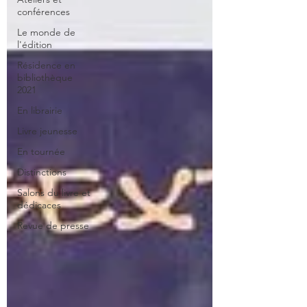
conférences
Le monde de
l'édition
Résidence en
bibliothèque
2021
En librairie
Livre jeunesse
En tournée
Distinctions
Salons du livre et
dédicaces
Revue de presse