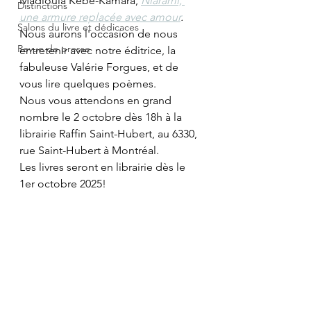
Madioula Kébé-Kamara, 
Niarami, 
Distinctions
une armure replacée avec amour
. 
Salons du livre et dédicaces
Nous aurons l'occasion de nous 
Revue de presse
entretenir avec notre éditrice, la 
fabuleuse Valérie Forgues, et de 
vous lire quelques poèmes. 
Nous vous attendons en grand 
nombre le 2 octobre dès 18h à la 
librairie Raffin Saint-Hubert, au 6330, 
rue Saint-Hubert à Montréal.
Les livres seront en librairie dès le 
1er octobre 2025!