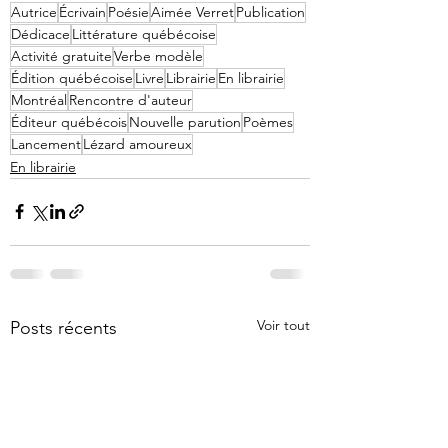
Autrice
Écrivain
Poésie
Aimée Verret
Publication
Dédicace
Littérature québécoise
Activité gratuite
Verbe modèle
Édition québécoise
Livre
Librairie
En librairie
Montréal
Rencontre d'auteur
Éditeur québécois
Nouvelle parution
Poèmes
Lancement
Lézard amoureux
En librairie
Voir tout
Posts récents