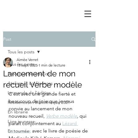
Post
Tous les posts
Aimée Verret
Tous les posts
13 sept. 2025
1 min de lecture
Lancement de mon
Processus de création
recueil Verbe modèle
Ateliers et conférences
Le monde de l'édition
C'est avec une grande fierté et 
beaucoup de joie que je vous 
Résidence en bibliothèque 2021
convie au lancement de mon 
En librairie
nouveau recueil, 
Verbe modèle
, 
qui 
Livre jeunesse
paraît conjointement au 
Lézard 
amoureux
 avec le livre de poésie de 
En tournée