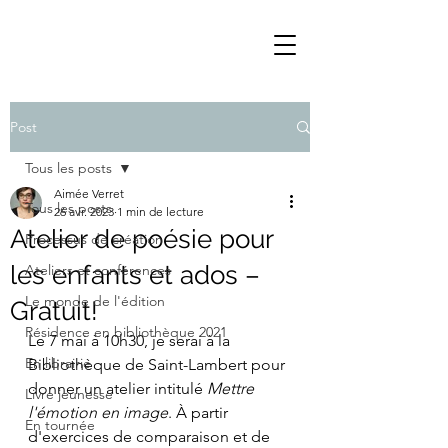
Post
Tous les posts
Aimée Verret
Tous les posts
26 avr. 2023
1 min de lecture
Atelier de poésie pour
Processus de création
les enfants et ados –
Ateliers et conférences
Le monde de l'édition
Gratuit!
Résidence en bibliothèque 2021
Le 7 mai à 10h30, je serai à la 
En librairie
Bibliothèque de Saint-Lambert pour 
donner un atelier intitulé 
Mettre 
Livre jeunesse
l'émotion en image
. À partir 
En tournée
d'exercices de comparaison et de 