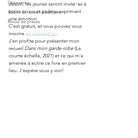
Distinctions
dessin, les jeunes seront invité･es à 
écrire un court poème exprimant 
Salons du livre et dédicaces
une émotion. 
Revue de presse
C'est gratuit, et vous pouvez vous 
inscrire 
en cliquant ici
.
J'en profite pour présenter mon 
recueil 
Dans mon garde-robe 
(La 
courte échelle, 2021) et ce qui m'a 
amenée à écrire ce livre en premier 
lieu. J'espère vous y voir!